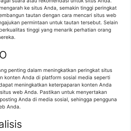
agai suara atau rekomendasi untuk situs Anda.
mengarah ke situs Anda, semakin tinggi peringkat
membangun tautan dengan cara mencari situs web
ajukan permintaan untuk tautan tersebut. Selain
erkualitas tinggi yang menarik perhatian orang
mereka.
EO
ang penting dalam meningkatkan peringkat situs
konten Anda di platform sosial media seperti
a dapat meningkatkan keterpaparan konten Anda
 situs web Anda. Pastikan untuk menyertakan
posting Anda di media sosial, sehingga pengguna
eb Anda.
lisis