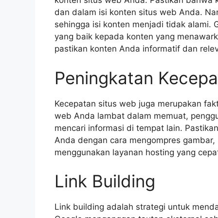
konten situs web Anda. Pastikan bahwa ka
dan dalam isi konten situs web Anda. N
sehingga isi konten menjadi tidak alami.
yang baik kepada konten yang menawarka
pastikan konten Anda informatif dan rel
Peningkatan Kecepa
Kecepatan situs web juga merupakan fakto
web Anda lambat dalam memuat, penggu
mencari informasi di tempat lain. Pastik
Anda dengan cara mengompres gambar, m
menggunakan layanan hosting yang cepat
Link Building
Link building adalah strategi untuk menda