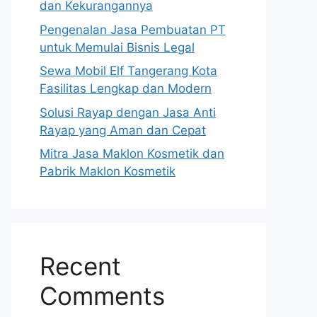
dan Kekurangannya
Pengenalan Jasa Pembuatan PT
untuk Memulai Bisnis Legal
Sewa Mobil Elf Tangerang Kota
Fasilitas Lengkap dan Modern
Solusi Rayap dengan Jasa Anti
Rayap yang Aman dan Cepat
Mitra Jasa Maklon Kosmetik dan
Pabrik Maklon Kosmetik
Recent
Comments