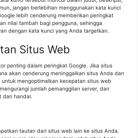
ta kunci tersebut muncul dalam judul, deskripsi,
amun, jangan berlebihan menggunakan kata kunci
 Google lebih cenderung memberikan peringkat
n nilai tambah bagi pengguna, sehingga
evan dengan kata kunci yang Anda targetkan.
tan Situs Web
r penting dalam peringkat Google. Jika situs
na akan cenderung meninggalkan situs Anda dan
an untuk mengoptimalkan kecepatan situs web
engurangi jumlah pemanggilan server, dan
 dan handal.
patkan tautan dari situs web lain ke situs Anda.