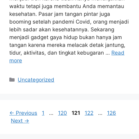
waktu tetapi juga membantu Anda memantau
kesehatan. Pasar jam tangan pintar juga
booming setelah pandemi Covid, orang menjadi
lebih sadar akan kesehatannya. Sekarang
menjadi gadget gaya hidup bukan hanya jam
tangan karena mereka melacak detak jantung,
tidur, aktivitas, dan tingkat kebugaran …
Read
more
Categories
Uncategorized
Page
Page
Page
Page
Page
←
Previous
1
…
120
121
122
…
126
Next
→