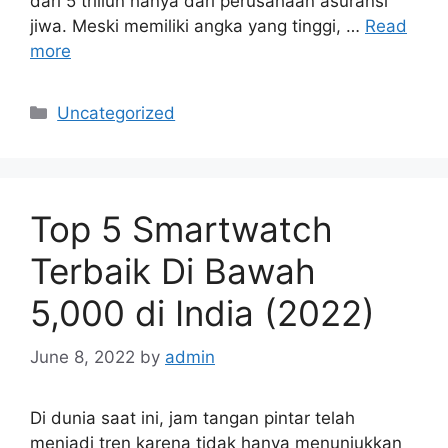
dari 5 triliun hanya dari perusahaan asuransi
jiwa. Meski memiliki angka yang tinggi, …
Read
more
Categories
Uncategorized
Top 5 Smartwatch
Terbaik Di Bawah
5,000 di India (2022)
June 8, 2022
by
admin
Di dunia saat ini, jam tangan pintar telah
menjadi tren karena tidak hanya menunjukkan