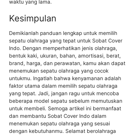
waktu yang lama.
Kesimpulan
Demikianlah panduan lengkap untuk memilih
sepatu olahraga yang tepat untuk Sobat Cover
Indo. Dengan memperhatikan jenis olahraga,
bentuk kaki, ukuran, bahan, amortisasi, berat,
brand, harga, dan perawatan, kamu akan dapat
menemukan sepatu olahraga yang cocok
untukmu. Ingatlah bahwa kenyamanan adalah
faktor utama dalam memilih sepatu olahraga
yang tepat. Jadi, jangan ragu untuk mencoba
beberapa model sepatu sebelum memutuskan
untuk membeli. Semoga artikel ini bermanfaat
dan membantu Sobat Cover Indo dalam
menemukan sepatu olahraga yang sesuai
dengan kebutuhanmu. Selamat berolahraga