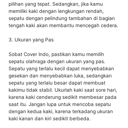
pilihan yang tepat. Sedangkan, jika kamu
memiliki kaki dengan lengkungan rendah,
sepatu dengan pelindung tambahan di bagian
tengah kaki akan membantu mencegah cedera.
3. Ukuran yang Pas
Sobat Cover Indo, pastikan kamu memilih
sepatu olahraga dengan ukuran yang pas.
Sepatu yang terlalu kecil dapat menyebabkan
gesekan dan menyebabkan luka, sedangkan
sepatu yang terlalu besar dapat membuat
kakimu tidak stabil. Ukurlah kaki saat sore hari,
karena kaki cenderung sedikit membesar pada
saat itu. Jangan lupa untuk mencoba sepatu
dengan kedua kaki, karena terkadang ukuran
kaki kanan dan kiri sedikit berbeda.