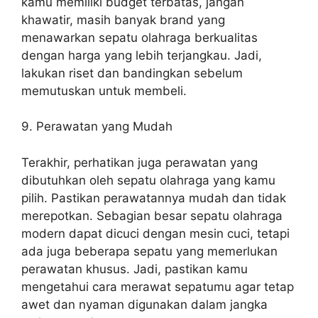
kamu memiliki budget terbatas, jangan
khawatir, masih banyak brand yang
menawarkan sepatu olahraga berkualitas
dengan harga yang lebih terjangkau. Jadi,
lakukan riset dan bandingkan sebelum
memutuskan untuk membeli.
9. Perawatan yang Mudah
Terakhir, perhatikan juga perawatan yang
dibutuhkan oleh sepatu olahraga yang kamu
pilih. Pastikan perawatannya mudah dan tidak
merepotkan. Sebagian besar sepatu olahraga
modern dapat dicuci dengan mesin cuci, tetapi
ada juga beberapa sepatu yang memerlukan
perawatan khusus. Jadi, pastikan kamu
mengetahui cara merawat sepatumu agar tetap
awet dan nyaman digunakan dalam jangka