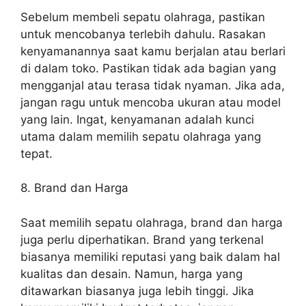
Sebelum membeli sepatu olahraga, pastikan
untuk mencobanya terlebih dahulu. Rasakan
kenyamanannya saat kamu berjalan atau berlari
di dalam toko. Pastikan tidak ada bagian yang
mengganjal atau terasa tidak nyaman. Jika ada,
jangan ragu untuk mencoba ukuran atau model
yang lain. Ingat, kenyamanan adalah kunci
utama dalam memilih sepatu olahraga yang
tepat.
8. Brand dan Harga
Saat memilih sepatu olahraga, brand dan harga
juga perlu diperhatikan. Brand yang terkenal
biasanya memiliki reputasi yang baik dalam hal
kualitas dan desain. Namun, harga yang
ditawarkan biasanya juga lebih tinggi. Jika