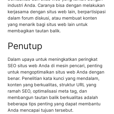
industri Anda. Caranya bisa dengan melakukan
kerjasama dengan situs web lain, berpartisipasi
dalam forum diskusi, atau membuat konten
yang menarik bagi situs web lain untuk
membagikan tautan balik.
Penutup
Dalam upaya untuk meningkatkan peringkat
SEO situs web Anda di mesin pencari, penting
untuk mengoptimalkan situs web Anda dengan
benar. Penelitian kata kunci yang mendalam,
konten yang berkualitas, struktur URL yang
ramah SEO, optimalisasi meta tag, dan
membangun tautan balik berkualitas adalah
beberapa tips penting yang dapat membantu
Anda mencapai tujuan tersebut.