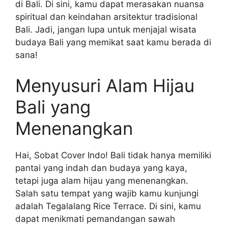
di Bali. Di sini, kamu dapat merasakan nuansa
spiritual dan keindahan arsitektur tradisional
Bali. Jadi, jangan lupa untuk menjajal wisata
budaya Bali yang memikat saat kamu berada di
sana!
Menyusuri Alam Hijau
Bali yang
Menenangkan
Hai, Sobat Cover Indo! Bali tidak hanya memiliki
pantai yang indah dan budaya yang kaya,
tetapi juga alam hijau yang menenangkan.
Salah satu tempat yang wajib kamu kunjungi
adalah Tegalalang Rice Terrace. Di sini, kamu
dapat menikmati pemandangan sawah