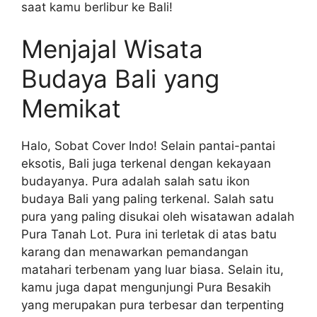
saat kamu berlibur ke Bali!
Menjajal Wisata
Budaya Bali yang
Memikat
Halo, Sobat Cover Indo! Selain pantai-pantai
eksotis, Bali juga terkenal dengan kekayaan
budayanya. Pura adalah salah satu ikon
budaya Bali yang paling terkenal. Salah satu
pura yang paling disukai oleh wisatawan adalah
Pura Tanah Lot. Pura ini terletak di atas batu
karang dan menawarkan pemandangan
matahari terbenam yang luar biasa. Selain itu,
kamu juga dapat mengunjungi Pura Besakih
yang merupakan pura terbesar dan terpenting