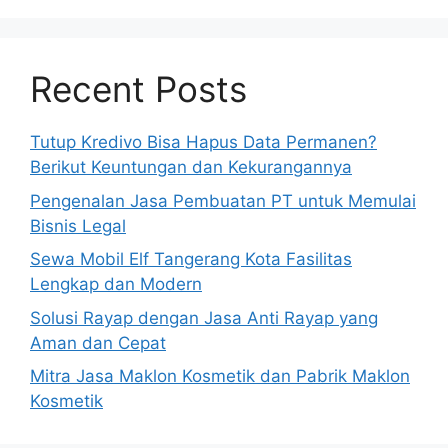
Recent Posts
Tutup Kredivo Bisa Hapus Data Permanen?
Berikut Keuntungan dan Kekurangannya
Pengenalan Jasa Pembuatan PT untuk Memulai
Bisnis Legal
Sewa Mobil Elf Tangerang Kota Fasilitas
Lengkap dan Modern
Solusi Rayap dengan Jasa Anti Rayap yang
Aman dan Cepat
Mitra Jasa Maklon Kosmetik dan Pabrik Maklon
Kosmetik