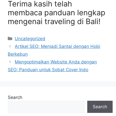
Terima kasih telah
membaca panduan lengkap
mengenai traveling di Bali!
Categories
Uncategorized
Artikel SEO: Menjadi Santai dengan Hobi
Berkebun
Mengoptimalkan Website Anda dengan
SEO: Panduan untuk Sobat Cover Indo
Search
Search