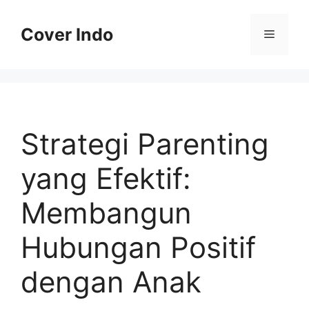
Skip
to
Cover Indo
Menu
content
Strategi Parenting
yang Efektif:
Membangun
Hubungan Positif
dengan Anak