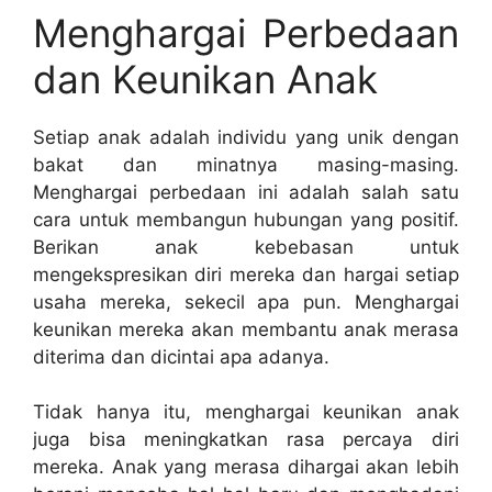
Menghargai Perbedaan
dan Keunikan Anak
Setiap anak adalah individu yang unik dengan
bakat dan minatnya masing-masing.
Menghargai perbedaan ini adalah salah satu
cara untuk membangun hubungan yang positif.
Berikan anak kebebasan untuk
mengekspresikan diri mereka dan hargai setiap
usaha mereka, sekecil apa pun. Menghargai
keunikan mereka akan membantu anak merasa
diterima dan dicintai apa adanya.
Tidak hanya itu, menghargai keunikan anak
juga bisa meningkatkan rasa percaya diri
mereka. Anak yang merasa dihargai akan lebih