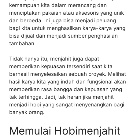
kemampuan kita dalam merancang dan
menciptakan pakaian atau aksesoris yang unik
dan berbeda. Ini juga bisa menjadi peluang
bagi kita untuk menghasilkan karya-karya yang
bisa dijual dan menjadi sumber penghasilan
tambahan.
Tidak hanya itu, menjahit juga dapat
memberikan kepuasan tersendiri saat kita
berhasil menyelesaikan sebuah proyek. Melihat
hasil karya kita yang indah dan fungsional akan
memberikan rasa bangga dan kepuasan yang
tak terhingga. Jadi, tak heran jika menjahit
menjadi hobi yang sangat menyenangkan bagi
banyak orang.
Memulai Hobimenjahit