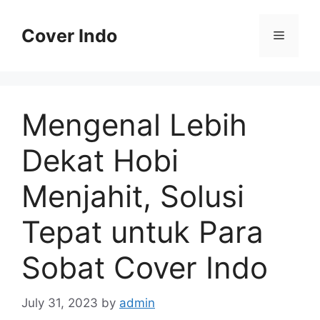
Skip
to
Cover Indo
Menu
content
Mengenal Lebih
Dekat Hobi
Menjahit, Solusi
Tepat untuk Para
Sobat Cover Indo
July 31, 2023
by
admin