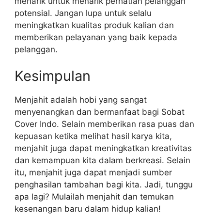
menarik untuk menarik perhatian pelanggan
potensial. Jangan lupa untuk selalu
meningkatkan kualitas produk kalian dan
memberikan pelayanan yang baik kepada
pelanggan.
Kesimpulan
Menjahit adalah hobi yang sangat
menyenangkan dan bermanfaat bagi Sobat
Cover Indo. Selain memberikan rasa puas dan
kepuasan ketika melihat hasil karya kita,
menjahit juga dapat meningkatkan kreativitas
dan kemampuan kita dalam berkreasi. Selain
itu, menjahit juga dapat menjadi sumber
penghasilan tambahan bagi kita. Jadi, tunggu
apa lagi? Mulailah menjahit dan temukan
kesenangan baru dalam hidup kalian!