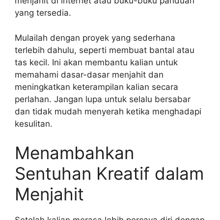
menjahit di internet atau buku-buku panduan
yang tersedia.
Mulailah dengan proyek yang sederhana
terlebih dahulu, seperti membuat bantal atau
tas kecil. Ini akan membantu kalian untuk
memahami dasar-dasar menjahit dan
meningkatkan keterampilan kalian secara
perlahan. Jangan lupa untuk selalu bersabar
dan tidak mudah menyerah ketika menghadapi
kesulitan.
Menambahkan
Sentuhan Kreatif dalam
Menjahit