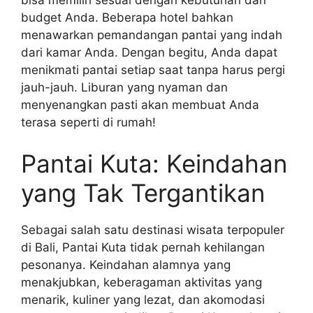
budget Anda. Beberapa hotel bahkan
menawarkan pemandangan pantai yang indah
dari kamar Anda. Dengan begitu, Anda dapat
menikmati pantai setiap saat tanpa harus pergi
jauh-jauh. Liburan yang nyaman dan
menyenangkan pasti akan membuat Anda
terasa seperti di rumah!
Pantai Kuta: Keindahan
yang Tak Tergantikan
Sebagai salah satu destinasi wisata terpopuler
di Bali, Pantai Kuta tidak pernah kehilangan
pesonanya. Keindahan alamnya yang
menakjubkan, keberagaman aktivitas yang
menarik, kuliner yang lezat, dan akomodasi