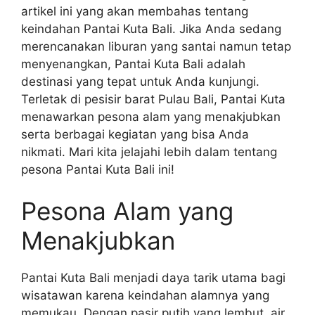
artikel ini yang akan membahas tentang
keindahan Pantai Kuta Bali. Jika Anda sedang
merencanakan liburan yang santai namun tetap
menyenangkan, Pantai Kuta Bali adalah
destinasi yang tepat untuk Anda kunjungi.
Terletak di pesisir barat Pulau Bali, Pantai Kuta
menawarkan pesona alam yang menakjubkan
serta berbagai kegiatan yang bisa Anda
nikmati. Mari kita jelajahi lebih dalam tentang
pesona Pantai Kuta Bali ini!
Pesona Alam yang
Menakjubkan
Pantai Kuta Bali menjadi daya tarik utama bagi
wisatawan karena keindahan alamnya yang
memukau. Dengan pasir putih yang lembut, air