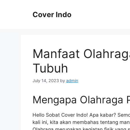
Skip
to
Cover Indo
content
Manfaat Olahrag
Tubuh
July 14, 2023
by
admin
Mengapa Olahraga P
Hello Sobat Cover Indo! Apa kabar? Sem
kali ini, kita akan membahas tentang man
Olahraga merupakan kegiatan fisik yang s