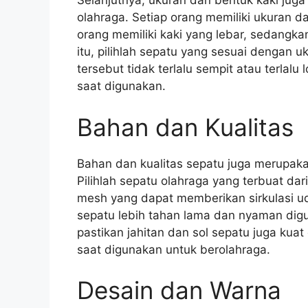
Selanjutnya, ukuran dan bentuk kaki juga
olahraga. Setiap orang memiliki ukuran 
orang memiliki kaki yang lebar, sedangkan
itu, pilihlah sepatu yang sesuai dengan u
tersebut tidak terlalu sempit atau terla
saat digunakan.
Bahan dan Kualitas
Bahan dan kualitas sepatu juga merupakan
Pilihlah sepatu olahraga yang terbuat dari
mesh yang dapat memberikan sirkulasi u
sepatu lebih tahan lama dan nyaman digu
pastikan jahitan dan sol sepatu juga kua
saat digunakan untuk berolahraga.
Desain dan Warna