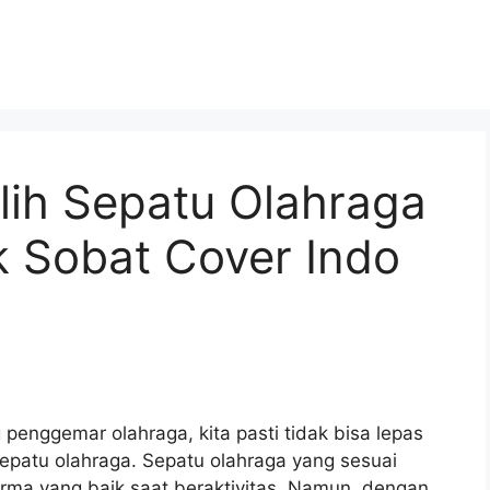
lih Sepatu Olahraga
k Sobat Cover Indo
 penggemar olahraga, kita pasti tidak bisa lepas
sepatu olahraga. Sepatu olahraga yang sesuai
ma yang baik saat beraktivitas. Namun, dengan