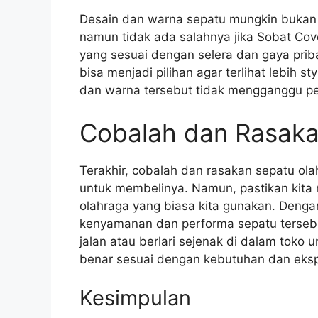
Desain dan warna sepatu mungkin bukan 
namun tidak ada salahnya jika Sobat Cove
yang sesuai dengan selera dan gaya prib
bisa menjadi pilihan agar terlihat lebih s
dan warna tersebut tidak mengganggu pe
Cobalah dan Rasak
Terakhir, cobalah dan rasakan sepatu ol
untuk membelinya. Namun, pastikan kit
olahraga yang biasa kita gunakan. Deng
kenyamanan dan performa sepatu tersebut
jalan atau berlari sejenak di dalam toko
benar sesuai dengan kebutuhan dan ekspe
Kesimpulan