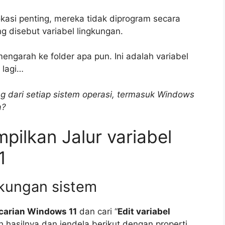
kasi penting, mereka tidak diprogram secara
g disebut variabel lingkungan.
engarah ke folder apa pun. Ini adalah variabel
 lagi…
ng dari setiap sistem operasi, termasuk Windows
a?
ilkan Jalur variabel
1
ngkungan sistem
carian Windows 11
dan cari “
Edit variabel
ih hasilnya dan jendela berikut dengan properti