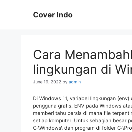
Skip
to
Cover Indo
content
Cara Menambahk
lingkungan di W
June 19, 2022
by
admin
Di Windows 11, variabel lingkungan (env
pengguna grafis. ENV pada Windows atau 
memberi tahu persis di mana file terpenti
setiap komputer. Untuk sebagian besar p
C:\Windows\ dan program di folder C:\Prog