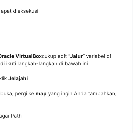
Oracle VirtualBox
cukup edit “
Jalur
” variabel di
i ikuti langkah-langkah di bawah ini…
klik
Jelajahi
buka, pergi ke
map
yang ingin Anda tambahkan,